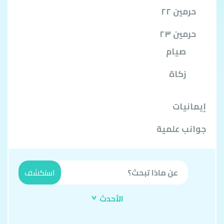
حرمين ٢٢
حرمين ٢٣
صيام
زكاة
إيمانيات
جوانب علمية
^
الأحدث