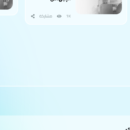
1K
مشاركة
ك