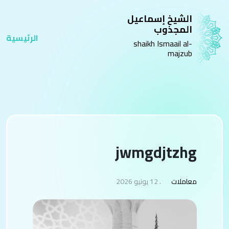
الشيخ إسماعيل
المجذوب
الرئيسية
shaikh Ismaail al-
majzub
jwmgdjtzhg
معاملات
. 12 يونيو 2026