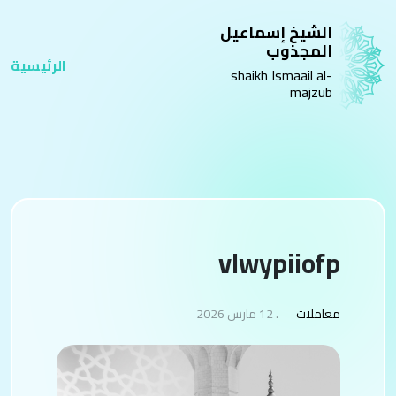
الشيخ إسماعيل
المجذوب
الرئيسية
shaikh Ismaail al-
majzub
vlwypiiofp
معاملات
. 12 مارس 2026