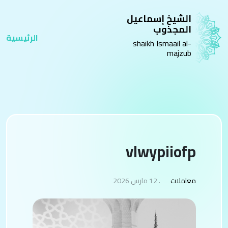
الشيخ إسماعيل
المجذوب
الرئيسية
shaikh Ismaail al-
majzub
vlwypiiofp
معاملات
. 12 مارس 2026