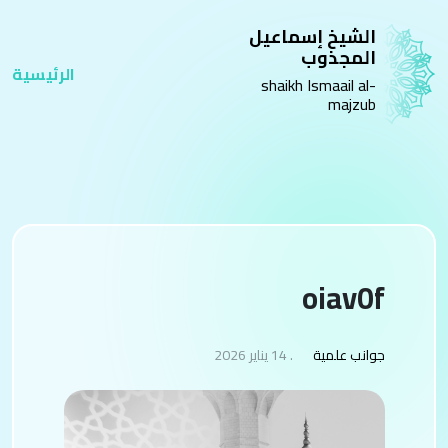
الشيخ إسماعيل
المجذوب
الرئيسية
shaikh Ismaail al-
majzub
oiav0f
جوانب علمية
. 14 يناير 2026