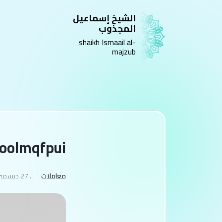
الشيخ إسماعيل
المجذوب
shaikh Ismaail al-
majzub
oolmqfpui
معاملات
. 27 ديسمبر 2025