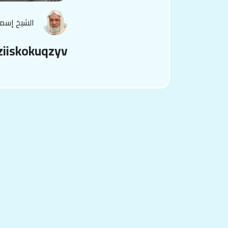
الشيخ إسم
ziiskokuqzyv