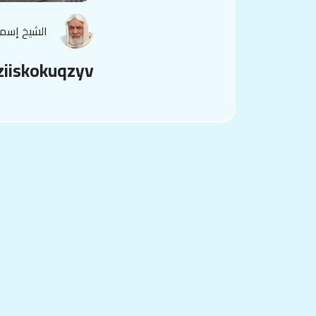
الشيخ إسم
ziiskokuqzyv