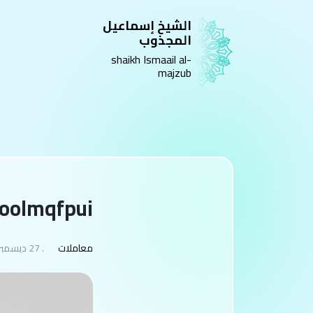
الشيخ إسماعيل
المجذوب
shaikh Ismaail al-
majzub
oolmqfpui
معاملات
. 27 ديسمبر 2025