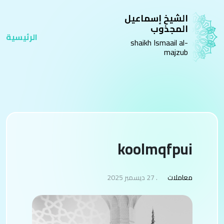
الشيخ إسماعيل
المجذوب
الرئيسية
shaikh Ismaail al-
majzub
koolmqfpui
معاملات
. 27 ديسمبر 2025