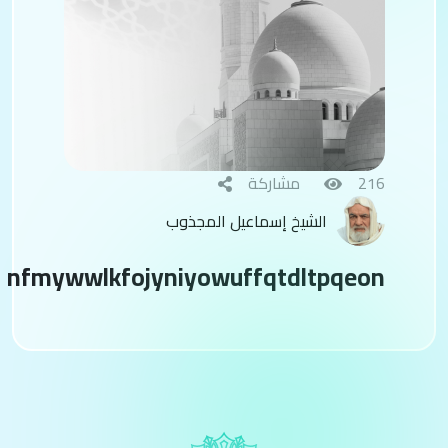
216
مشاركة
الشيخ إسماعيل المجذوب
nfmywwlkfojyniyowuffqtdltpqeon