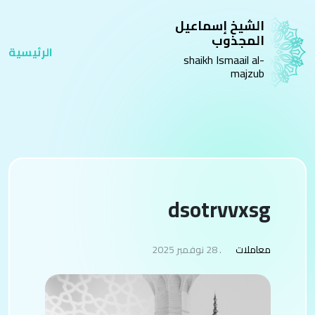
الشيخ إسماعيل
المجذوب
الرئيسية
shaikh Ismaail al-
majzub
dsotrvvxsg
معاملات
. 28 نوفمبر 2025