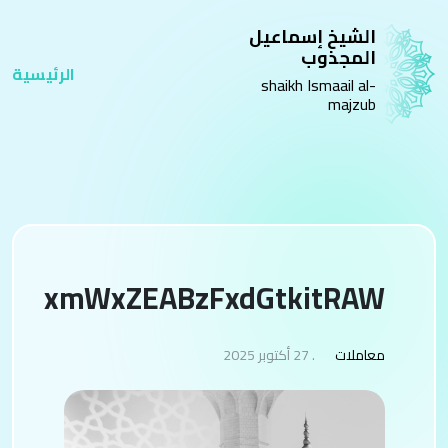
الشيخ إسماعيل
المجذوب
الرئيسية
shaikh Ismaail al-
majzub
xmWxZEABzFxdGtkitRAW
معاملات
. 27 أكتوبر 2025